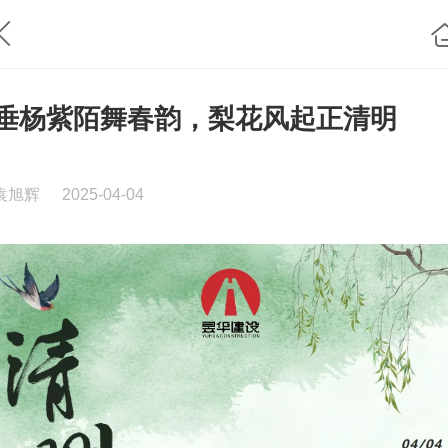
垂杨紫陌舞春韵，梨花风起正清明
袁旭辉
2025-04-04